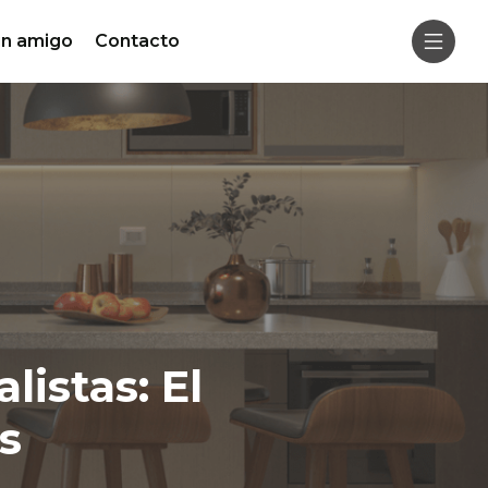
un amigo
Contacto
istas: El
s