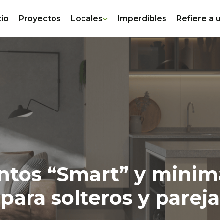
cio
Proyectos
Locales
Imperdibles
Refiere a 
os “Smart” y minimal
para solteros y pareja