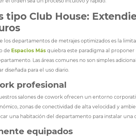
el orden sea un proceso intuitivo y rápido.
 tipo Club House: Extendi
uros
 los departamentos de metrajes optimizados es la limitac
lo de
Espacios Más
quiebra este paradigma al proponer q
epartamento. Las áreas comunes no son simples adicional
r diseñada para el uso diario.
ork profesional
nuestros salones de cowork ofrecen un entorno corporativo 
ómico, zonas de conectividad de alta velocidad y ambien
icar una habitación del departamento para instalar una o
mente equipados