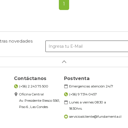
1
stras novedades
Contáctanos
Postventa
(+56) 2 243 75 500
Emergencias atención 24/7
Oficina Central
(+56) 9 7314 0457
Av. Presidente Riesco 5561,
Lunes a viernes 08:30 a
Piso 6 , Las Condes
18:30hrs.
servicioalcliente@fundamenta.cl