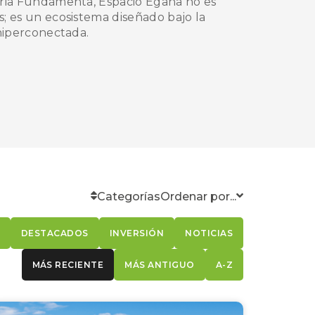
aria Fundamenta, Espacio Egaña no es
; es un ecosistema diseñado bajo la
 hiperconectada.
Categorí­as
Ordenar por...
DESTACADOS
INVERSIÓN
NOTICIAS
MÁS RECIENTE
MÁS ANTIGUO
A-Z