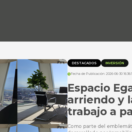
DESTACADOS
INVERSIÓN
Fecha de Publicación: 2026-06-30 16:36:
Espacio Ega
arriendo y 
trabajo a p
Como parte del emblemáti