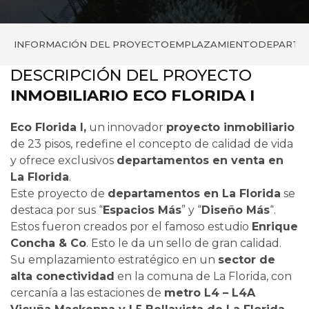
INFORMACIÓN DEL PROYECTO
EMPLAZAMIENTO
DEPARTA
DESCRIPCIÓN DEL PROYECTO
INMOBILIARIO ECO FLORIDA I
Eco Florida I,
un innovador
proyecto inmobiliario
de 23 pisos, redefine el concepto de calidad de vida
y ofrece exclusivos
departamentos en venta en
La Florida
.
Este proyecto de
departamentos en La Florida
se
destaca por sus “
Espacios Más
” y “
Diseño Más
“.
Estos fueron creados por el famoso estudio
Enrique
Concha & Co
. Esto le da un sello de gran calidad.
Su emplazamiento estratégico en un
sector de
alta conectividad
en la comuna de La Florida, con
cercanía a las estaciones de
metro L4 – L4A