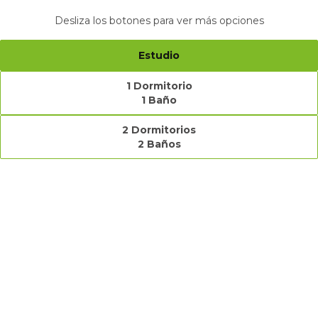
Desliza los botones para ver más opciones
Estudio
1 Dormitorio
1 Baño
2 Dormitorios
2 Baños
Selecciona una planta
Características
1 dormitorio
1 Baño