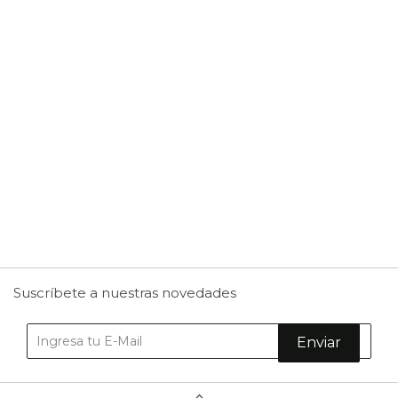
1
Bancos
2
Mall
3
Restaurantes
4
Educación
5
Farmacias
6
Clínicas
7
Comercio
Suscríbete a nuestras novedades
Enviar