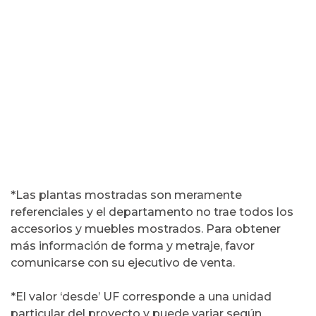
3,42 M2 APROX.
SUPERFICIE TOTAL:
30,42 M2 APROX.
ESTUDIO
Cotiza planta
Preaprobación Crédito
*Las plantas mostradas son meramente
referenciales y el departamento no trae todos los
accesorios y muebles mostrados. Para obtener
más información de forma y metraje, favor
comunicarse con su ejecutivo de venta.
*El valor ‘desde’ UF corresponde a una unidad
particular del proyecto y puede variar según