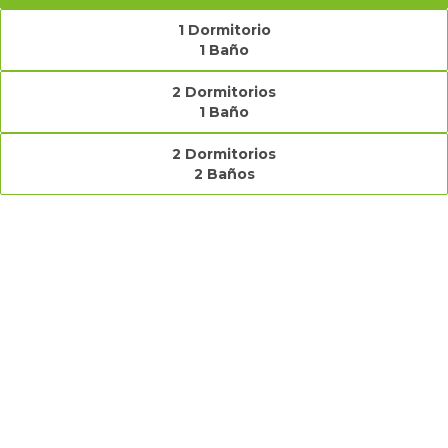
1 Dormitorio
1 Baño
2 Dormitorios
1 Baño
2 Dormitorios
2 Baños
Selecciona una planta
Características
1 dormitorio
1 Baño