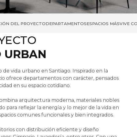
IÓN DEL PROYECTO
DEPARTAMENTOS
ESPACIOS MÁS
VIVE C
OYECTO
O URBAN
o de vida urbano en Santiago. Inspirado en la
ficio ofrece departamentos con carácter, pensados
idad en su espacio cotidiano.
ombina arquitectura moderna, materiales nobles
o para reflejar la energía y lo mejor de la vida en
espacios comunes funcionales y bien integrados.
orios con distribución eficiente y diseño
nes: Gimnasio, Lavandería, entre otros. Con una