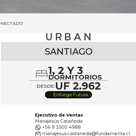
ONECTADO
SANTIAGO
1, 2 Y 3
DORMITORIOS
UF 2.962
DESDE:
Entrega Futura
Ejecutivo de Ventas
Mariajesús Catañeda
+56 9 3300 4988
mariajesus.castaneda@fundamenta.cl